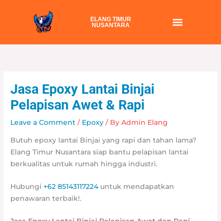
Skip
to
ELANG TIMUR
NUSANTARA
content
Jasa Epoxy Lantai Binjai
Pelapisan Awet & Rapi
Leave a Comment
/
Epoxy
/ By
Admin Elang
Butuh epoxy lantai Binjai yang rapi dan tahan lama?
Elang Timur Nusantara siap bantu pelapisan lantai
berkualitas untuk rumah hingga industri.
Hubungi
+62 85143117224
untuk mendapatkan
penawaran terbaik!.
Jasa Epoxy Lantai Binjai Pelapisan Awet dan Rapi