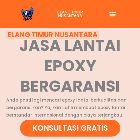
Skip
to
ELANG TIMUR
NUSANTARA
content
ELANG TIMUR NUSANTARA
JASA LANTAI
EPOXY
BERGARANSI
Anda pasti lagi mencari epoxy lantai berkualitas dan
bergaransi kan? Ya, kami ahli membuat epoxy lantai
berstandar internasional dengan biaya terjangkau.
KONSULTASI GRATIS