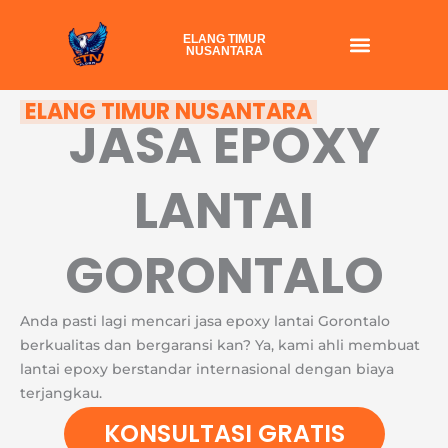
Skip
to
ELANG TIMUR
NUSANTARA
content
ELANG TIMUR NUSANTARA
JASA EPOXY
LANTAI
GORONTALO
Anda pasti lagi mencari jasa epoxy lantai Gorontalo
berkualitas dan bergaransi kan? Ya, kami ahli membuat
lantai epoxy berstandar internasional dengan biaya
terjangkau.
KONSULTASI GRATIS