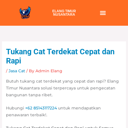
Skip
to
ELANG TIMUR
NUSANTARA
content
Tukang Cat Terdekat Cepat dan
Rapi
/
Jasa Cat
/ By
Admin Elang
Butuh tukang cat terdekat yang cepat dan rapi? Elang
Timur Nusantara solusi terpercaya untuk pengecatan
bangunan tanpa ribet.
Hubungi
+62 85143117224
untuk mendapatkan
penawaran terbaik!.
Tukang Cat Terdekat Cepat dan Rapi untuk Semua