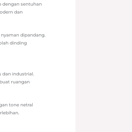
up dengan sentuhan
modern dan
ap nyaman dipandang.
olah dinding
dan industrial.
mbuat ruangan
gan tone netral
rlebihan.