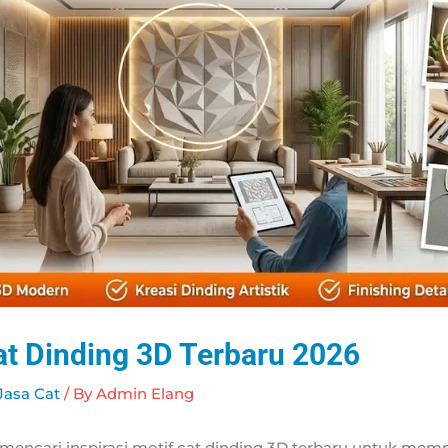
at Dinding 3D Terbaru 2026
Jasa Cat
/ By
Admin Elang
encari inspirasi motif cat dinding 3D terbaru untuk memp