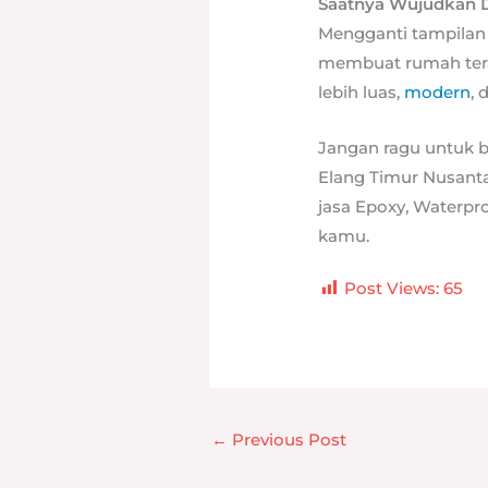
Saatnya Wujudkan 
Mengganti tampilan 
membuat rumah teras
lebih luas,
modern
, 
Jangan ragu untuk b
Elang Timur Nusant
jasa Epoxy, Waterpr
kamu.
Post Views:
65
←
Previous Post