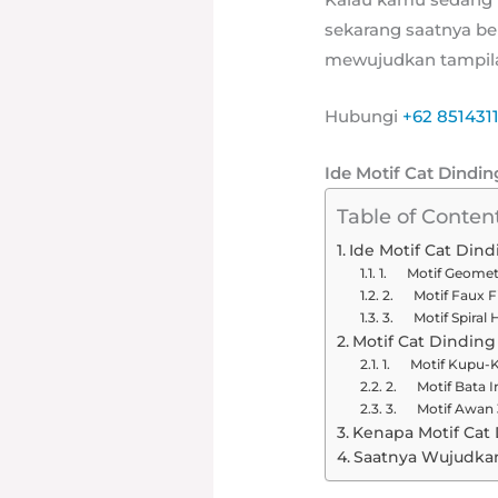
sekarang saatnya be
mewujudkan tampilan 
Hubungi
+62 851431
Ide Motif Cat Dindi
Table of Conten
Ide Motif Cat Din
1. Motif Geometr
2. Motif Faux F
3. Motif Spiral H
Motif Cat Dindin
1. Motif Kupu-
2. Motif Bata In
3. Motif Awan 
Kenapa Motif Cat 
Saatnya Wujudka