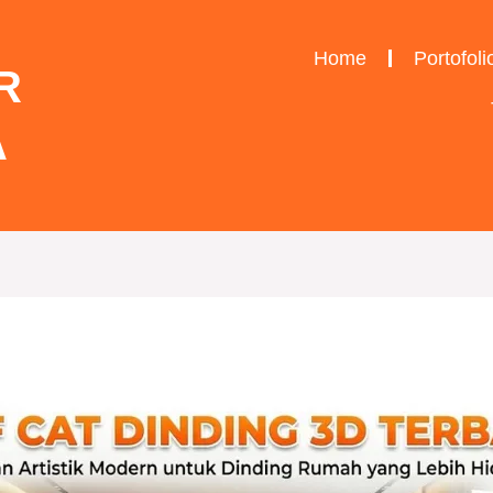
Home
Portofoli
R
A