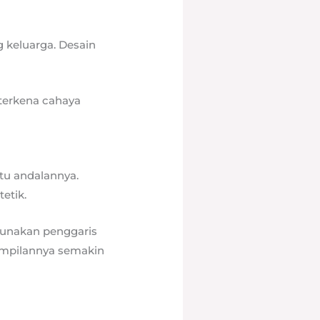
 keluarga. Desain
 terkena cahaya
atu andalannya.
etik.
unakan penggaris
ampilannya semakin