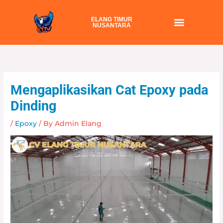
Skip
to
ELANG TIMUR
NUSANTARA
content
Mengaplikasikan Cat Epoxy pada
Dinding
/
Epoxy
/ By
Admin Elang