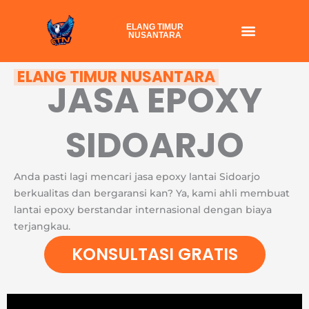
Skip
to
ELANG TIMUR
NUSANTARA
content
ELANG TIMUR NUSANTARA
JASA EPOXY
SIDOARJO
Anda pasti lagi mencari jasa epoxy lantai Sidoarjo
berkualitas dan bergaransi kan? Ya, kami ahli membuat
lantai epoxy berstandar internasional dengan biaya
terjangkau.
KONSULTASI GRATIS