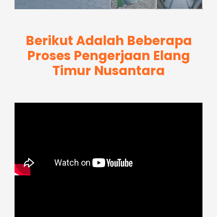
Berikut Adalah Beberapa
Proses Pengerjaan Elang
Timur Nusantara