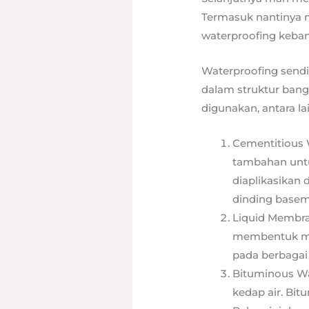
Termasuk nantinya m
waterproofing keba
Waterproofing sendir
dalam struktur ban
digunakan, antara lai
Cementitious
tambahan untu
diaplikasikan 
dinding basem
Liquid Membra
membentuk mem
pada berbagai
Bituminous Wa
kedap air. Bi