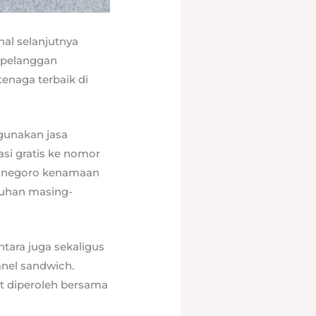
hal selanjutnya
a pelanggan
enaga terbaik di
gunakan jasa
asi gratis ke nomor
ojonegoro kenamaan
tuhan masing-
ntara juga sekaligus
anel sandwich.
at diperoleh bersama