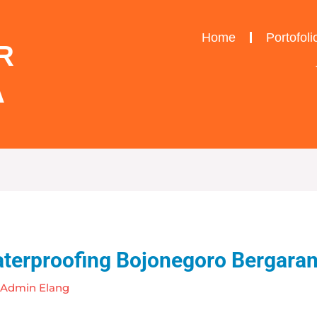
Home
Portofoli
R
A
terproofing Bojonegoro Bergaran
y
Admin Elang