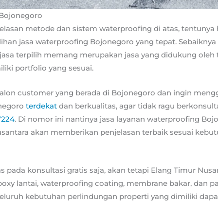
 Bojonegoro
elasan metode dan sistem waterproofing di atas, tentunya 
lihan jasa waterproofing Bojonegoro yang tepat. Sebaikny
sa terpilih memang merupakan jasa yang didukung oleh t
ki portfolio yang sesuai.
calon customer yang berada di Bojonegoro dan ingin meng
onegoro
terdekat
dan berkualitas, agar tidak ragu berkonsult
7224
. Di nomor ini nantinya jasa layanan waterproofing B
usantara akan memberikan penjelasan terbaik sesuai kebu
 pada konsultasi gratis saja, akan tetapi Elang Timur Nusa
oxy lantai, waterproofing coating, membrane bakar, dan p
eluruh kebutuhan perlindungan properti yang dimiliki dap