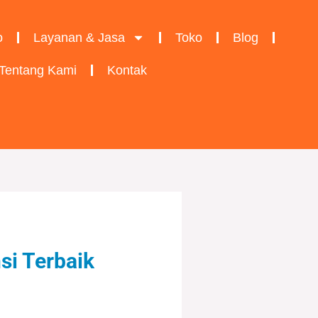
o
Layanan & Jasa
Toko
Blog
Tentang Kami
Kontak
si Terbaik