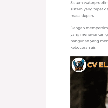
Sistem waterproofin
sistem yang tepat d
masa depan.
Dengan mempertimba
yang menawarkan ga
bangunan yang meng
kebocoran air.