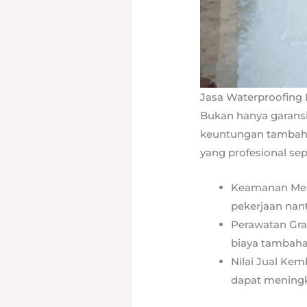
Jasa Waterproofing 
Bukan hanya garansi
keuntungan tambaha
yang profesional sepe
Keamanan Ment
pekerjaan nant
Perawatan Grat
biaya tambaha
Nilai Jual Kem
dapat meningka