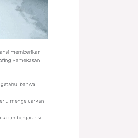
aransi memberikan
oofing Pamekasan
ngetahui bahwa
 perlu mengeluarkan
aik dan bergaransi