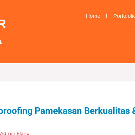
Home
Portofoli
R
A
proofing Pamekasan Berkualitas 
y
Admin Elang