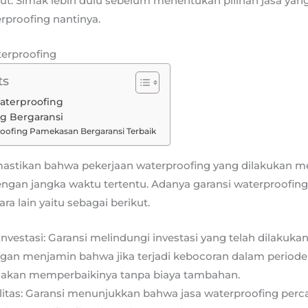
ut. Simak lebih dulu sebelum menentukan pilihan jasa ya
rproofing nantinya.
erproofing
ts
aterproofing
g Bergaransi
oofing Pamekasan Bergaransi Terbaik
stikan bahwa pekerjaan waterproofing yang dilakukan mem
ngan jangka waktu tertentu. Adanya garansi waterproofi
ra lain yaitu sebagai berikut.
nvestasi: Garansi melindungi investasi yang telah dilakukan
an menjamin bahwa jika terjadi kebocoran dalam periode g
 akan memperbaikinya tanpa biaya tambahan.
litas: Garansi menunjukkan bahwa jasa waterproofing perca