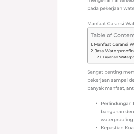
mengenai hal terseb
pada pekerjaan wate
Manfaat Garansi Wat
Table of Conten
Manfaat Garansi W
Jasa Waterproofin
Layanan Waterpr
Sangat penting mema
pekerjaan sampai de
banyak manfaat, anta
Perlindungan I
bangunan deng
waterproofing
Kepastian Kua