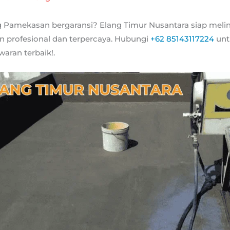
g Pamekasan bergaransi? Elang Timur Nusantara siap mel
 profesional dan terpercaya. Hubungi
+62 85143117224
unt
aran terbaik!.