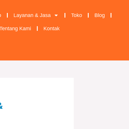
o
Layanan & Jasa
Toko
Blog
Tentang Kami
Kontak
&