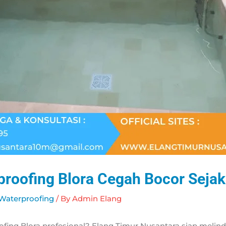
roofing Blora Cegah Bocor Sejak
Waterproofing
/ By
Admin Elang
ofing Blora profesional? Elang Timur Nusantara siap meli