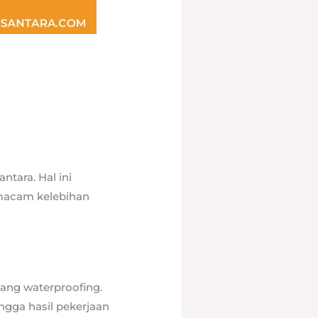
ntara. Hal ini
 macam kelebihan
dang waterproofing.
ngga hasil pekerjaan