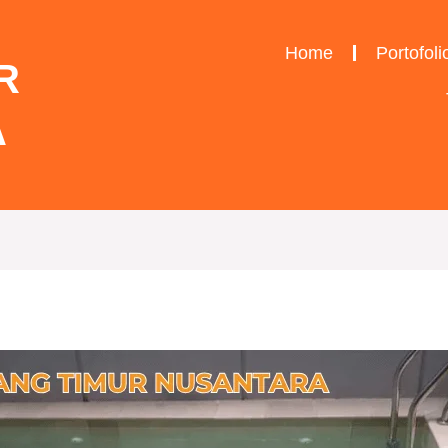
Home
Portofoli
R
A