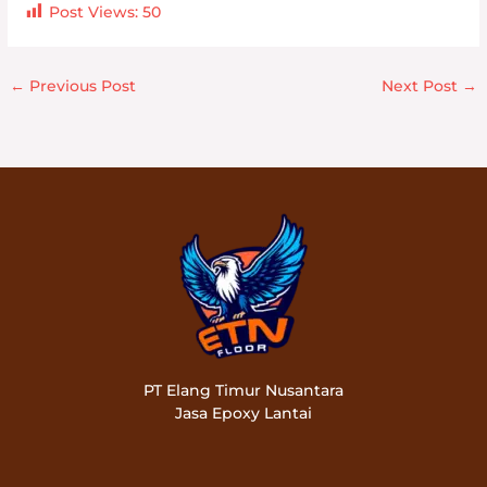
Post Views:
50
←
Previous Post
Next Post
→
PT Elang Timur Nusantara
Jasa Epoxy Lantai