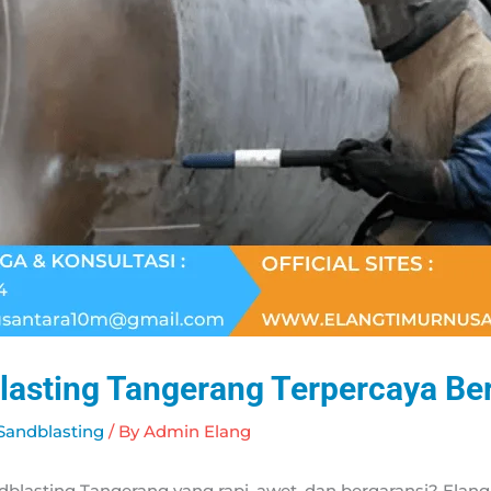
lasting Tangerang Terpercaya Be
Sandblasting
/ By
Admin Elang
ndblasting Tangerang yang rapi, awet, dan bergaransi? Elan