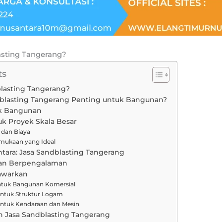
asting Tangerang?
ts
blasting Tangerang?
blasting Tangerang Penting untuk Bangunan?
uk Bangunan
uk Proyek Skala Besar
u dan Biaya
rmukaan yang Ideal
tara: Jasa Sandblasting Tangerang
dan Berpengalaman
awarkan
untuk Bangunan Komersial
untuk Struktur Logam
 untuk Kendaraan dan Mesin
h Jasa Sandblasting Tangerang