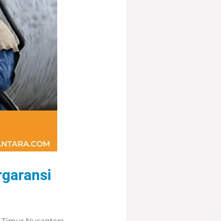
rgaransi
g Timur Nusantara