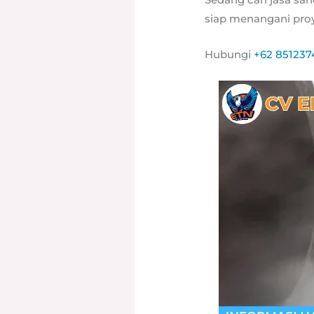
siap menangani proy
Hubungi
+62 85123