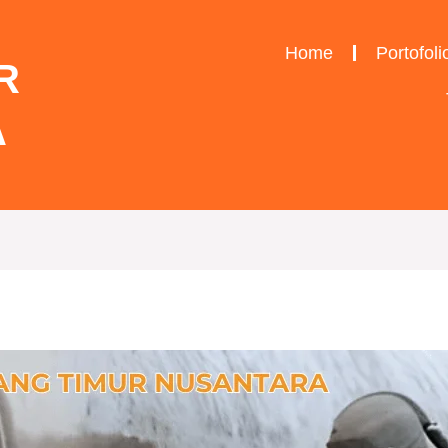
Home
Portofoli
R
A