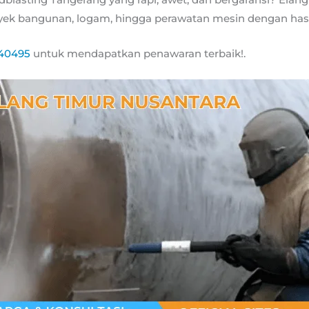
ek bangunan, logam, hingga perawatan mesin dengan hasil
740495
untuk mendapatkan penawaran terbaik!.