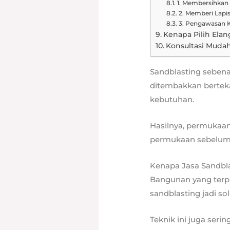
1. Membersihkan
2. Memberi Lapi
3. Pengawasan K
Kenapa Pilih Elan
Konsultasi Muda
Sandblasting seben
ditembakkan bertekan
kebutuhan.
Hasilnya, permukaan
permukaan sebelum 
Kenapa Jasa Sandbl
Bangunan yang terpa
sandblasting jadi so
Teknik ini juga seri