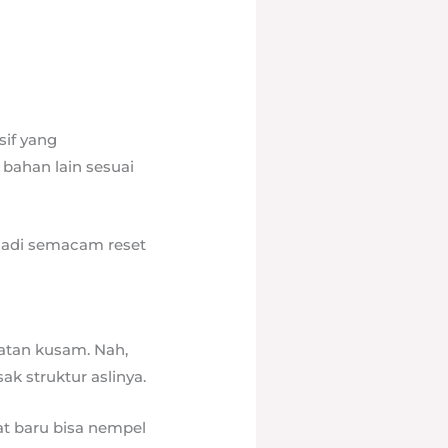
if yang
 bahan lain sesuai
 Jadi semacam reset
atan kusam. Nah,
k struktur aslinya.
at baru bisa nempel