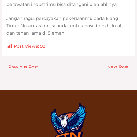
perawatan industrimu bisa ditangani oleh ahlinya.
Jangan ragu, percayakan pekerjaanmu pada Elang
Timur Nusantara mitra andal untuk hasil bersih, kuat,
dan tahan lama di Sleman!
Post Views:
92
←
Previous Post
Next Post
→