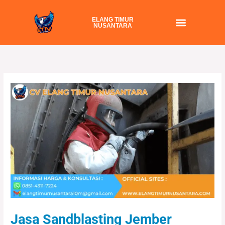
Skip
to
ELANG TIMUR
NUSANTARA
content
Jasa Sandblasting Jember