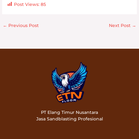
Post Views:
85
←
Previous Post
Next Post
→
PT Elang Timur Nusantara
Jasa Sandblasting Profesional