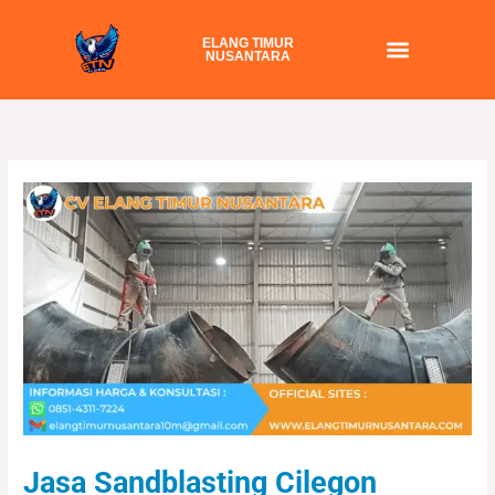
Skip
to
ELANG TIMUR
NUSANTARA
content
Jasa Sandblasting Cilegon