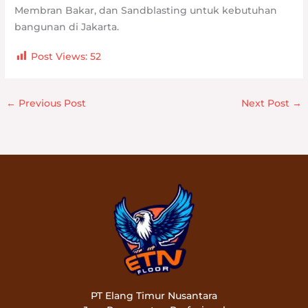
Membran Bakar, dan Sandblasting untuk kebutuhan
bangunan di Jakarta.
Post Views:
52
←
Previous Post
Next Post
→
PT Elang Timur Nusantara