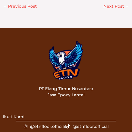
←
Previous Post
Next Post
→
PT Elang Timur Nusantara
Jasa Epoxy Lantai
Ikuti Kami
@etnfloor.official
@etnfloor.official