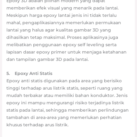
Epoxy 3D adalah pilihan modern yang dapat
memberikan efek visual yang menarik pada lantai.
Meskipun harga epoxy lantai jenis ini tidak terlalu
mahal, pengaplikasiannya memerlukan permukaan
lantai yang halus agar kualitas gambar 3D yang
dihasilkan tetap maksimal. Proses aplikasinya juga
melibatkan penggunaan epoxy self leveling serta
lapisan dasar epoxy primer untuk menjaga ketahanan
dan tampilan gambar 3D pada lantai.
5.
Epoxy Anti Statis
Epoxy anti statis digunakan pada area yang berisiko
tinggi terhadap arus listrik statis, seperti ruang yang
mudah terbakar atau memiliki bahan konduktor. Jenis
epoxy ini mampu mengurangi risiko terjadinya listrik
statis pada lantai, sehingga memberikan perlindungan
tambahan di area-area yang memerlukan perhatian
khusus terhadap arus listrik.