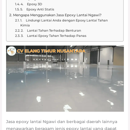
4. Epoxy 3D
5. Epoxy Anti Statis
Mengapa Menggunakan Jasa Epoxy Lantai Ngawi?
1. Lindungi Lantai Anda dengan Epoxy Lantai Tahan
Kimia
2. Lantai Tahan Terhadap Benturan
3. Lantai Epoxy Tahan Terhadap Panas
Jasa epoxy lantai Ngawi dan berbagai daerah lainnya
menawarkan beragam jenis epoxy lantai yang dapat