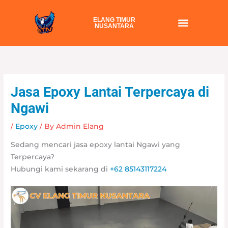
Skip
to
ELANG TIMUR
NUSANTARA
content
Jasa Epoxy Lantai Terpercaya di
Ngawi
/
Epoxy
/ By
Admin Elang
Sedang mencari jasa epoxy lantai Ngawi yang
Terpercaya?
Hubungi kami sekarang di
+62 85143117224