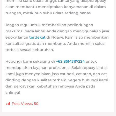
memiliki suhu udara tinggi. Lantai yang dilapisi epoxy
akan membantu menciptakan kenyamanan di dalam
ruangan, meskipun suhu udara sedang panas.
Jangan ragu untuk memberikan perlindungan
maksimal pada lantai Anda dengan menggunakan jasa
epoxy lantai
terdekat
di Ngawi. Kami siap memberikan
konsultasi gratis dan membantu Anda memilih solusi
terbaik sesuai kebutuhan.
Hubungi kami sekarang di
+62 85143117224
untuk
mendapatkan layanan profesional. Selain epoxy lantai,
kami juga menyediakan jasa cat besi, cat atap, dan cat
dinding dengan kualitas terbaik. Segera hubungi kami
dan percayakan kebutuhan renovasi Anda pada
ahlinya!
Post Views:
50