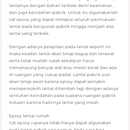
lantainya dengan bahan terbaik demi keamanan
dan juga keindahan pabrik. Untuk itu digunakanlah
cat epoxy yang dapat melapisi seluruh permukaan
lantai pada bangunan pabrik hingga menjadi alas
lantai yang terbaik.
Dengan adanya pelapisan pada lantai seperti ini
maka keadan lantai akan tetap bagus dan terawat
serta tidak mudah rusak sekalipun harus
menampung banyak alat atau mesin berat dan ada
di ruangan yang cukup padat. Lantai pabrik pun
akan tetap awet karena epoxy dapat semakin
memperkokoh lantai ditambah lagi dengan adanya
sentuhan keindahan pada suasana ruangan pabrik
industri karena hadirnya lantai yang indah.
Epoxy lantai rumah
Cat epoxy rupanya tidak hanya dapat digunakan
pada lantai pabrik saja namun Anda juga bisa