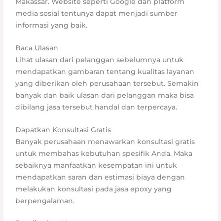
Makassar. Website seperti Google dan platform
media sosial tentunya dapat menjadi sumber
informasi yang baik.
Baca Ulasan
Lihat ulasan dari pelanggan sebelumnya untuk
mendapatkan gambaran tentang kualitas layanan
yang diberikan oleh perusahaan tersebut. Semakin
banyak dan baik ulasan dari pelanggan maka bisa
dibilang jasa tersebut handal dan terpercaya.
Dapatkan Konsultasi Gratis
Banyak perusahaan menawarkan konsultasi gratis
untuk membahas kebutuhan spesifik Anda. Maka
sebaiknya manfaatkan kesempatan ini untuk
mendapatkan saran dan estimasi biaya dengan
melakukan konsultasi pada jasa epoxy yang
berpengalaman.