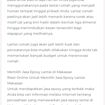
menggunakannya pada lantai rumah yang menjadi
hunian tempat tinggal pribadi Anda. Lantai rumah
pastinya akan jadi lebih menarik karena corak atau
motif cat yang kini hadir dalam bentuk tiga dimensi
hingga menimbulkan kesan tersendiri bagi
siapapun yang melihatnya.
Lantai rumah juga akan jadi lebih kuat dan
perwatannya bisa mudah dilakukan hingga Anda tak
memerlukan banyak budget untuk merenovasi
rumah.
Memilih Jasa Epoxy Lantai di Makassar
Riset Online Untuk Memilih Jasa Epoxy Lantai
Makassar
Untuk mendapatkan jasa epoxy yang terbaik maka
Anda bisa cari informasi melalui internet tentang
perusahaan yang menawarkan jasa epoxy lantai di