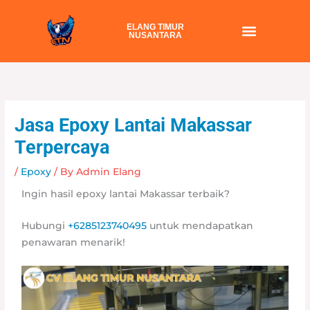
Skip
to
ELANG TIMUR
NUSANTARA
content
Jasa Epoxy Lantai Makassar
Terpercaya
/
Epoxy
/ By
Admin Elang
Ingin hasil epoxy lantai Makassar terbaik?
Hubungi
+6285123740495
untuk mendapatkan
penawaran menarik!