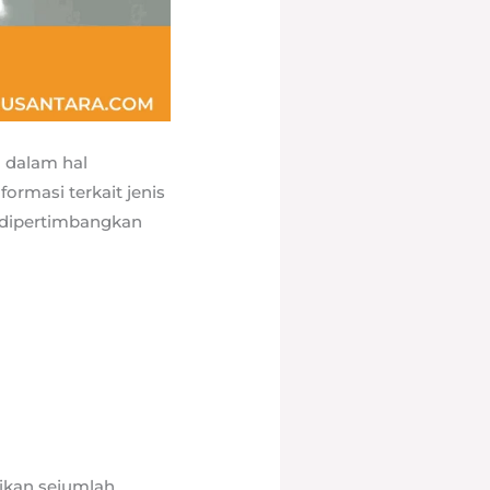
a dalam hal
ormasi terkait jenis
t dipertimbangkan
ikan sejumlah