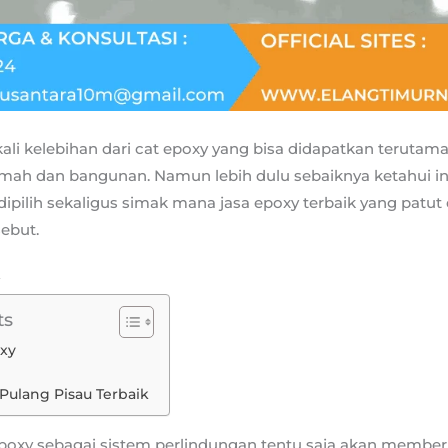
ali kelebihan dari cat epoxy yang bisa didapatkan terutam
umah dan bangunan. Namun lebih dulu sebaiknya ketahui inf
 dipilih sekaligus simak mana jasa epoxy terbaik yang patu
sebut.
y
ts
xy
 Pulang Pisau Terbaik
poxy sebagai sistem perlindungan tentu saja akan member