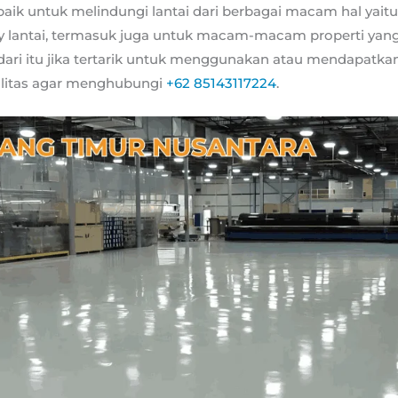
rbaik untuk melindungi lantai dari berbagai macam hal yait
lantai, termasuk juga untuk macam-macam properti yang 
dari itu jika tertarik untuk menggunakan atau mendapatkan 
alitas agar menghubungi
+62 85143117224
.