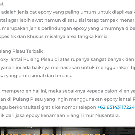
i.
, adalah jenis cat epoxy yang paling umum untuk diaplikas
ai agar lebih awet namun di satu sisi tetap tampak menari
, merupakan jenis perlindungan epoxy yang umumnya dibe
spesifik dan khusus misalnya area tangka kimia.
ulang Pisau Terbaik
poxy lantai Pulang Pisau di atas rupanya sangat banyak da
ayanan ini ada baiknya memastikan untuk menggunakan ti
sa yang profesional dan terbaik.
memperoleh hal ini, maka sebaiknya kepada calon klien y
an di Pulang Pisau yang ingin menggunakan epoxy lantai 
ragu berkonsultasi gratis ke nomor telepon
+62 85143117224
aik dari jasa epoxy kenamaan Elang Timur Nusantara.