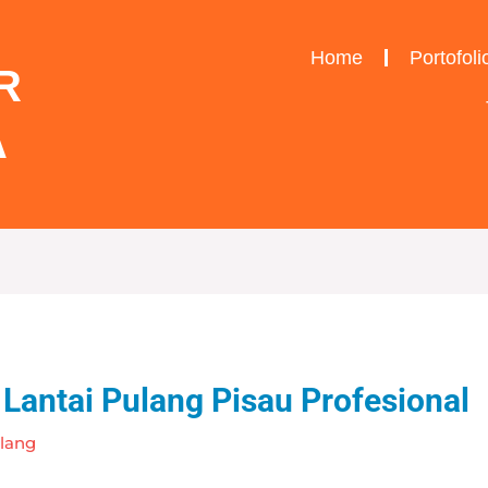
Home
Portofoli
R
A
Lantai Pulang Pisau Profesional
lang