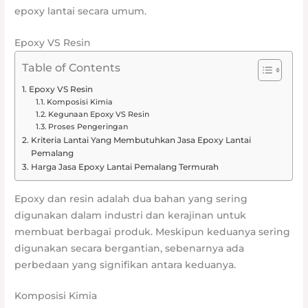
epoxy lantai secara umum.
Epoxy VS Resin
Table of Contents
Epoxy VS Resin
Komposisi Kimia
Kegunaan Epoxy VS Resin
Proses Pengeringan
Kriteria Lantai Yang Membutuhkan Jasa Epoxy Lantai
Pemalang
Harga Jasa Epoxy Lantai Pemalang Termurah
Epoxy dan resin adalah dua bahan yang sering
digunakan dalam industri dan kerajinan untuk
membuat berbagai produk. Meskipun keduanya sering
digunakan secara bergantian, sebenarnya ada
perbedaan yang signifikan antara keduanya.
Komposisi Kimia