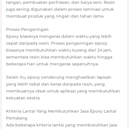
tangan, pembuatan perhiasan, dan karya seni. Resin
juga sering digunakan dalam proses laminasi untuk
membuat produk yang ringan dan tahan lama.
Proses Pengeringan
Epoxy biasanya mengeras dalam waktu yang lebih
cepat daripada resin. Proses pengeringan epoxy
biasanya membutuhkan waktu kurang dari 24 jam,
sementara resin bisa membutuhkan waktu hingga
beberapa hari untuk mengeras sepenuhnya.
Selain itu, epoxy cenderung menghasilkan lapisan
yang lebih tebal dan keras daripada resin, yang
membuatnya ideal untuk aplikasi yang membutuhkan
kekuatan ekstra.
Kriteria Lantai Yang Membutuhkan Jasa Epoxy Lantai
Pemalang
Ada beberapa kriteria lantai yang membutuhkan jasa