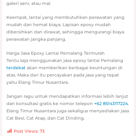
galeri seni, atau mal.
Keempat, lantai yang membutuhkan perawatan yang
mudah dan hemat biaya. Lapisan epoxy mudah
dibersihkan dan dirawat, sehingga mengurangi biaya
perawatan jangka panjang.
Harga Jasa Epoxy Lantai Pemalang Termurah
Tentu saja menggunakan jasa epoxy lantai Pemalang
terdekat
akan memberikan berbagai keuntungan di
atas. Maka dari itu percayakan pada jasa yang tepat
yaitu Elang Timur Nusantara.
Jangan ragu untuk mendapatkan informasi lebih lanjut
dan konsultasi gratis ke nomor telepon
+62 85143117224
.
Elang Timur Nusantara juga sekaligus menyediakan jasa
Cat Besi, Cat Atap, dan Cat Dinding.
Post Views:
73