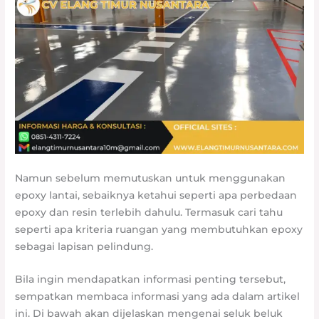
Namun sebelum memutuskan untuk menggunakan
epoxy lantai, sebaiknya ketahui seperti apa perbedaan
epoxy dan resin terlebih dahulu. Termasuk cari tahu
seperti apa kriteria ruangan yang membutuhkan epoxy
sebagai lapisan pelindung.
Bila ingin mendapatkan informasi penting tersebut,
sempatkan membaca informasi yang ada dalam artikel
ini. Di bawah akan dijelaskan mengenai seluk beluk