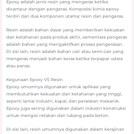
Epoxy adalah jenis resin yang mengeras ketika
dicampur dengan pengeras. Komposisi kimia epoxy
terdiri dari dua komponen utama: resin dan pengeras.
Resin adalah bahan dasar yang memberikan kekuatan
dan ketahanan pada produk akhir, sementara pengeras
adalah bahan yang mengaktifkan proses pengerasan.
Di sisi lain, resin adalah bahan cair atau semi-cair yang
mengeras menjadi bahan keras ketika terpapar udara
atau panas.
Kegunaan Epoxy VS Resin
Epoxy umumnya digunakan untuk aplikasi yang
membutuhkan kekuatan dan ketahanan yang tinggi,
seperti lantai industri, kapal, dan peralatan mekanik.
Epoxy juga sering digunakan dalam industri konstruksi
untuk mengisi retakan dan lubang pada beton.
Di sisi lain, resin umumnya digunakan dalam kerajinan