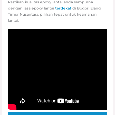
Pastikan kualitas epoxy lantai anda sempurna
dengan jasa epoxy lantai
terdekat
di Bogor. Elang
Timur Nusantara, pilihan tepat untuk keamanan
lantai.