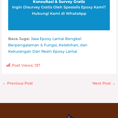
Konsultasi & Survey Gratis
Ingin Disurvey Gratis Oleh Spesialis Epoxy Kami?
Hubungi Kami di WhatsApp
Baca Juga:
Jasa Epoxy Lantai Bengkel
Berpengalaman
&
Fungsi, Kelebihan, dan
Kekurangan Dari Resin Epoxy Lantai
Post Views:
137
←
Previous Post
Next Post
→