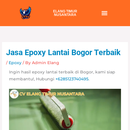
Skip
to
ELANG TIMUR
NUSANTARA
content
Jasa Epoxy Lantai Bogor Terbaik
/
Epoxy
/ By
Admin Elang
Ingin hasil epoxy lantai terbaik di Bogor, kami siap
membantu!, Hubungi
+6285123740495
.