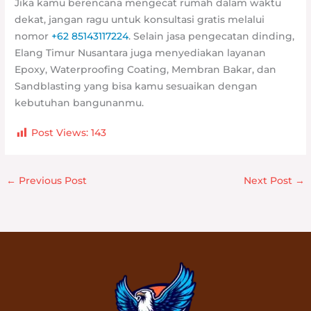
Jika kamu berencana mengecat rumah dalam waktu
dekat, jangan ragu untuk konsultasi gratis melalui
nomor
+62 85143117224
. Selain jasa pengecatan dinding,
Elang Timur Nusantara juga menyediakan layanan
Epoxy, Waterproofing Coating, Membran Bakar, dan
Sandblasting yang bisa kamu sesuaikan dengan
kebutuhan bangunanmu.
Post Views:
143
←
Previous Post
Next Post
→