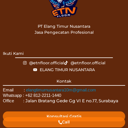
PT Elang Timur Nusantara
Jasa Pengecatan Profesional
Ikuti Kami
@etnfloor.official
@etnfloor.official
ELANG TIMUR NUSANTARA
Kontak
Email :
elangtimurnusantara10m@gmail.com
Whatsapp : +62 812-2211-1440
Jalan Bratang Gede Gg VI E no.17, Surabaya
Office :
Konsultasi Gratis
Call