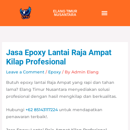
Skip
to
ELANG TIMUR
NUSANTARA
content
Jasa Epoxy Lantai Raja Ampat
Kilap Profesional
Leave a Comment
/
Epoxy
/ By
Admin Elang
Butuh epoxy lantai Raja Ampat yang rapi dan tahan
lama? Elang Timur Nusantara menyediakan solusi
profesional dengan hasil mengkilap dan berkualitas.
Hubungi
+62 85143117224
untuk mendapatkan
penawaran terbaik!.
Jasa Epoxy Lantai Raja Ampat Kilap Profesional