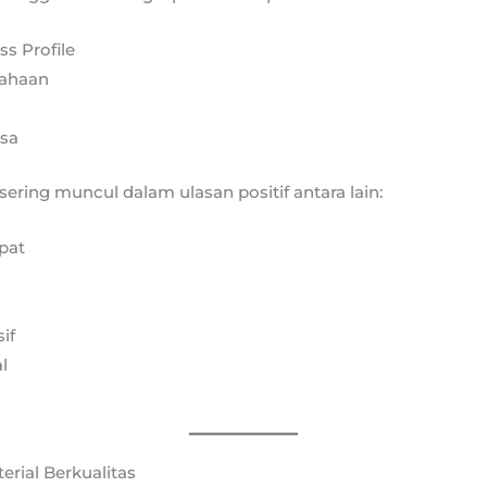
s Profile
sahaan
asa
ering muncul dalam ulasan positif antara lain:
pat
if
l
rial Berkualitas