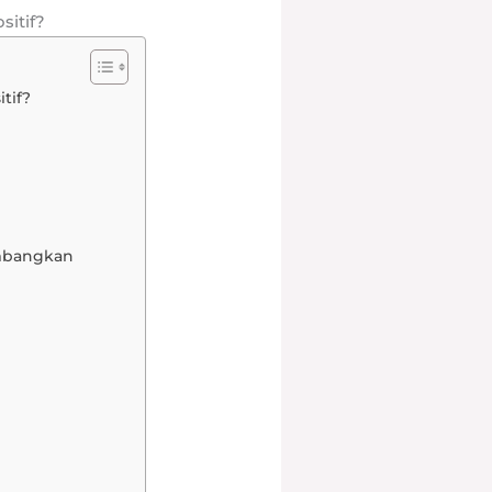
sitif?
tif?
imbangkan