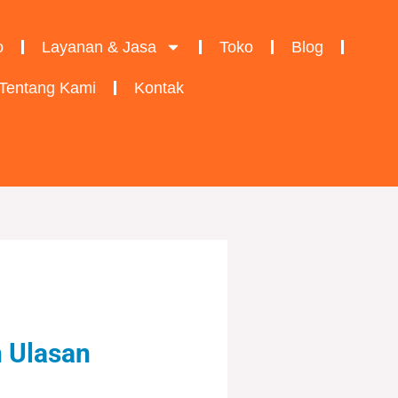
o
Layanan & Jasa
Toko
Blog
Tentang Kami
Kontak
n Ulasan