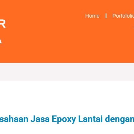
Home
Portofoli
R
A
usahaan Jasa Epoxy Lantai denga