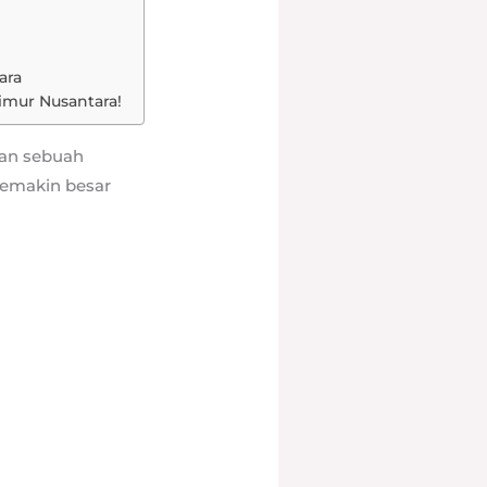
ara
imur Nusantara!
nan sebuah
semakin besar