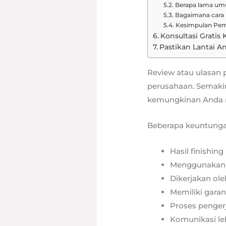
Berapa lama umu
Bagaimana cara 
Kesimpulan Pe
Konsultasi Grati
Pastikan Lantai A
Review atau ulasan 
perusahaan. Semaki
kemungkinan Anda 
Beberapa keuntungan
Hasil finishing 
Menggunakan m
Dikerjakan ole
Memiliki garan
Proses pengerj
Komunikasi le