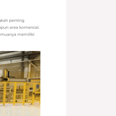
gkah penting
upun area komersial.
emuanya memiliki