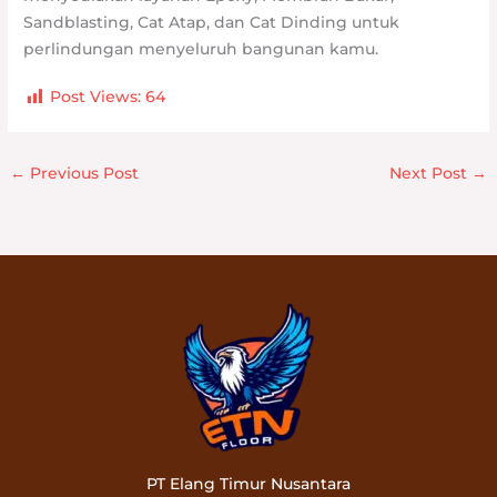
Sandblasting, Cat Atap, dan Cat Dinding untuk
perlindungan menyeluruh bangunan kamu.
Post Views:
64
←
Previous Post
Next Post
→
PT Elang Timur Nusantara