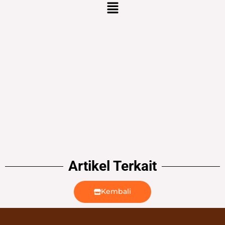
Menu
r
c
h
Artikel Terkait
Kembali