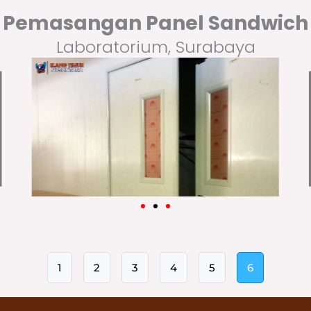
Pemasangan Panel Sandwich
Laboratorium, Surabaya
1
2
3
4
5
6