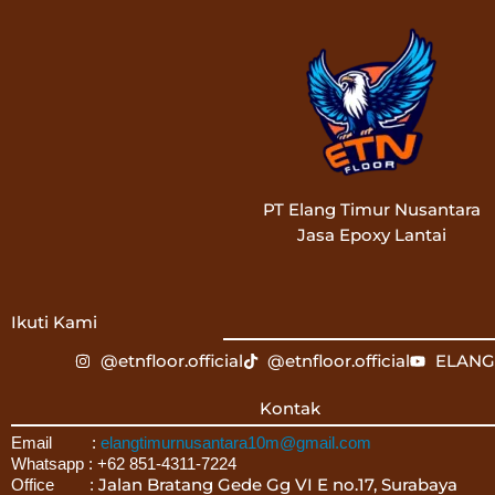
PT Elang Timur Nusantara
Jasa Epoxy Lantai
Ikuti Kami
@etnfloor.official
@etnfloor.official
ELANG
Kontak
Email :
elangtimurnusantara10m@gmail.com
Whatsapp : +62 851-4311-7224
Jalan Bratang Gede Gg VI E no.17, Surabaya
Office :