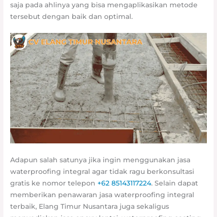
saja pada ahlinya yang bisa mengaplikasikan metode
tersebut dengan baik dan optimal.
Adapun salah satunya jika ingin menggunakan jasa
waterproofing integral agar tidak ragu berkonsultasi
gratis ke nomor telepon
+62 85143117224
. Selain dapat
memberikan penawaran jasa waterproofing integral
terbaik, Elang Timur Nusantara juga sekaligus