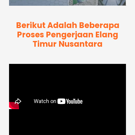
Berikut Adalah Beberapa
Proses Pengerjaan Elang
Timur Nusantara