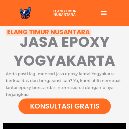
Skip
to
ELANG TIMUR
NUSANTARA
content
ELANG TIMUR NUSANTARA
JASA EPOXY
YOGYAKARTA
Anda pasti lagi mencari jasa epoxy lantai Yogyakarta
berkualitas dan bergaransi kan? Ya, kami ahli membuat
lantai epoxy berstandar internasional dengan biaya
terjangkau.
KONSULTASI GRATIS