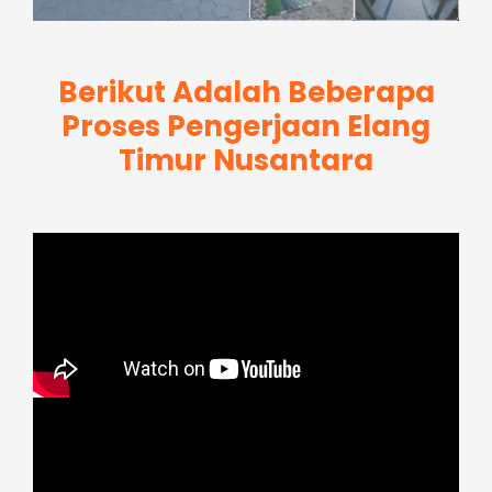
Berikut Adalah Beberapa
Proses Pengerjaan Elang
Timur Nusantara