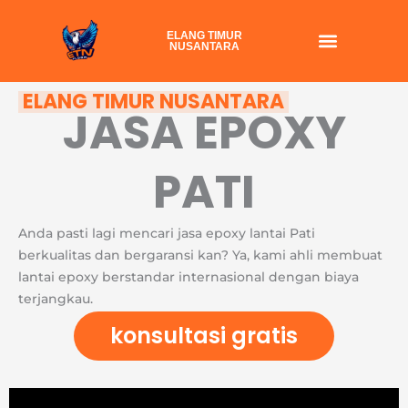
Skip
to
ELANG TIMUR
NUSANTARA
content
ELANG TIMUR NUSANTARA
JASA EPOXY
PATI
Anda pasti lagi mencari jasa epoxy lantai Pati
berkualitas dan bergaransi kan? Ya, kami ahli membuat
lantai epoxy berstandar internasional dengan biaya
terjangkau.
konsultasi gratis