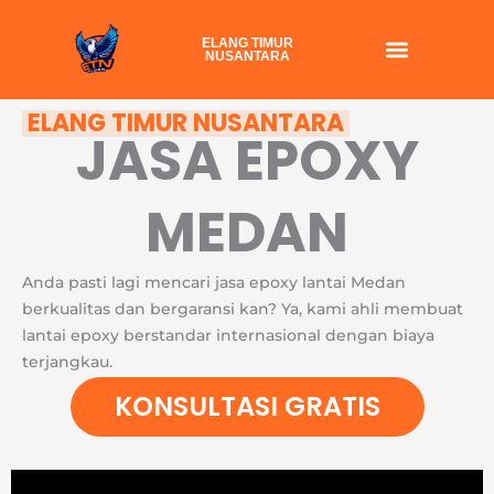
Skip
to
ELANG TIMUR
NUSANTARA
content
ELANG TIMUR NUSANTARA
JASA EPOXY
MEDAN
Anda pasti lagi mencari jasa epoxy lantai Medan
berkualitas dan bergaransi kan? Ya, kami ahli membuat
lantai epoxy berstandar internasional dengan biaya
terjangkau.
KONSULTASI GRATIS