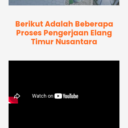
Berikut Adalah Beberapa
Proses Pengerjaan Elang
Timur Nusantara