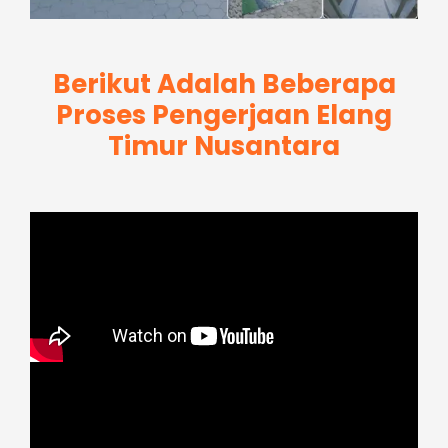
Berikut Adalah Beberapa
Proses Pengerjaan Elang
Timur Nusantara