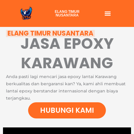
Skip
to
ELANG TIMUR
NUSANTARA
content
ELANG TIMUR NUSANTARA
JASA EPOXY
KARAWANG
Anda pasti lagi mencari jasa epoxy lantai Karawang
berkualitas dan bergaransi kan? Ya, kami ahli membuat
lantai epoxy berstandar internasional dengan biaya
terjangkau.
HUBUNGI KAMI