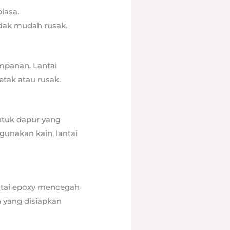
iasa.
dak mudah rusak.
mpanan. Lantai
etak atau rusak.
ntuk dapur yang
unakan kain, lantai
antai epoxy mencegah
n yang disiapkan