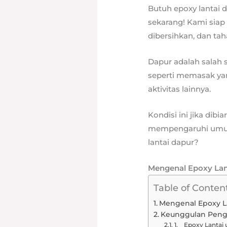
Butuh epoxy lantai 
sekarang! Kami sia
dibersihkan, dan tah
Dapur adalah salah s
seperti memasak ya
aktivitas lainnya.
Kondisi ini jika dib
mempengaruhi umur 
lantai dapur?
Mengenal Epoxy Lan
Table of Conten
Mengenal Epoxy L
Keunggulan Pengg
1. Epoxy Lantai 