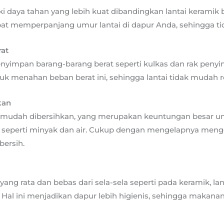
i daya tahan yang lebih kuat dibandingkan lantai keramik b
t memperpanjang umur lantai di dapur Anda, sehingga ti
rat
enyimpan barang-barang berat seperti kulkas dan rak penyi
uk menahan beban berat ini, sehingga lantai tidak mudah r
kan
t mudah dibersihkan, yang merupakan keuntungan besar u
 seperti minyak dan air. Cukup dengan mengelapnya mengg
bersih.
ng rata dan bebas dari sela-sela seperti pada keramik, l
p. Hal ini menjadikan dapur lebih higienis, sehingga makana