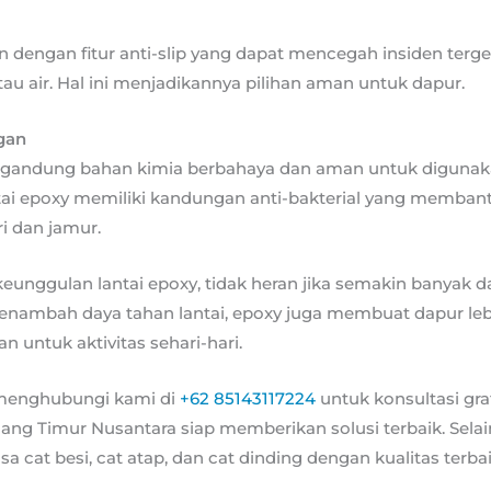
n dengan fitur anti-slip yang dapat mencegah insiden tergel
u air. Hal ini menjadikannya pilihan aman untuk dapur.
gan
ngandung bahan kimia berbahaya dan aman untuk digunak
lantai epoxy memiliki kandungan anti-bakterial yang memb
i dan jamur.
unggulan lantai epoxy, tidak heran jika semakin banyak da
menambah daya tahan lantai, epoxy juga membuat dapur leb
n untuk aktivitas sehari-hari.
menghubungi kami di
+62 85143117224
untuk konsultasi gr
lang Timur Nusantara siap memberikan solusi terbaik. Selai
a cat besi, cat atap, dan cat dinding dengan kualitas terb