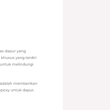
tas dapur yang
khusus yang terdiri
l untuk melindungi
ya adalah memberikan
 epoxy untuk dapur.