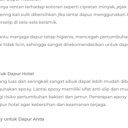
nya rentan terhadap kotoran seperti cipratan minyak, jejak 
 sering kali sulit dibersihkan jika lantai dapur menggunakan 
rselip di sela-sela keramik.
ntu menjaga dapur tetap higienis, mencegah pertumbuhan
i tidak licin, sehingga sangat direkomendasikan untuk dapu
tuk Dapur Hotel
ang luas dan seringkali sangat sibuk dapat lebih mudah di
akan epoxy. Lantai epoxy memiliki sifat anti-slip dan mu
 risiko pertumbuhan bakteri dan jamur. Penerapan epoxy 
pur hotel agar kebersihan dan keamanan terjaga.
xy untuk Dapur Anda