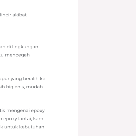
incir akibat
an di lingkungan
antu mencegah
pur yang beralih ke
ih higienis, mudah
atis mengenai epoxy
n epoxy lantai, kami
aik untuk kebutuhan